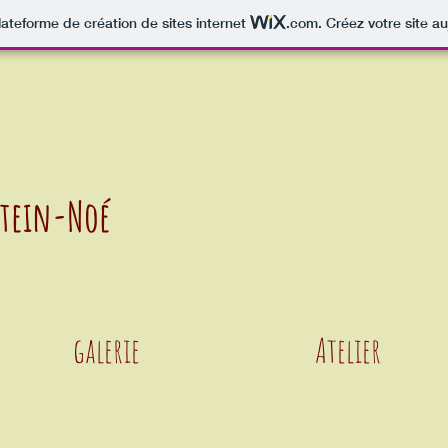
lateforme de création de sites internet
.com
. Créez votre site au
stein-Noé
galerie
Atelier